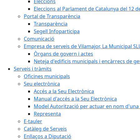
Eleccions
Eleccions al Parlament de Catalunya del 12 
Portal de Transparència
Transparència
Segell Infoparticipa
Comunicació
Empresa de serveis de Vilamajor, La Municipal SL
Òrgans de govern i actes
Neteja d'edificis municipals i encàrrecs de ge
Serveis i tràmits
Oficines municipals
Seu electrònica
Accés a la Seu Electrònica
Manual d'accés a la Seu Electrònica
Model Autorització per actuar en nom d'una 
Representa
E-tauler
Catàleg de Serveis
Enllaços a Diputació