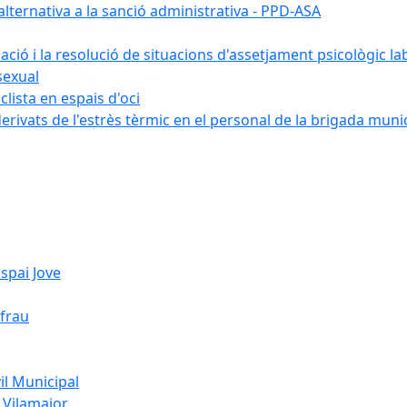
ternativa a la sanció administrativa - PPD-ASA
uació i la resolució de situacions d'assetjament psicològic la
sexual
lista en espais d'oci
erivats de l'estrès tèrmic en el personal de la brigada muni
spai Jove
ifrau
l Municipal
 Vilamajor