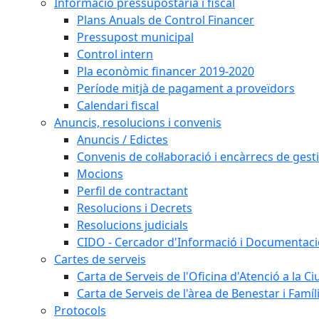
Informació pressupostària i fiscal
Plans Anuals de Control Financer
Pressupost municipal
Control intern
Pla econòmic financer 2019-2020
Període mitjà de pagament a proveïdors
Calendari fiscal
Anuncis, resolucions i convenis
Anuncis / Edictes
Convenis de col·laboració i encàrrecs de gest
Mocions
Perfil de contractant
Resolucions i Decrets
Resolucions judicials
CIDO - Cercador d'Informació i Documentació
Cartes de serveis
Carta de Serveis de l'Oficina d'Atenció a la C
Carta de Serveis de l'àrea de Benestar i Famíl
Protocols