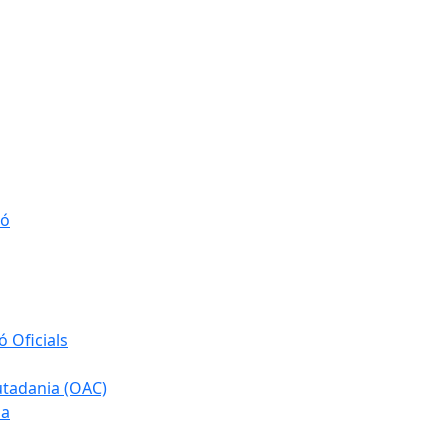
ió
 Oficials
iutadania (OAC)
ia