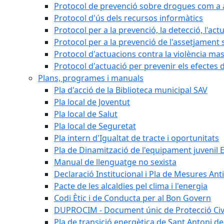
Protocol de prevenció sobre drogues com a al
Protocol d'ús dels recursos informàtics
Protocol per a la prevenció, la detecció, l'act
Protocol per a la prevenció de l'assetjament 
Protocol d'actuacions contra la violència masc
Protocol d'actuació per prevenir els efectes d
Plans, programes i manuals
Pla d'acció de la Biblioteca municipal SAV
Pla local de Joventut
Pla local de Salut
Pla local de Seguretat
Pla intern d'Igualtat de tracte i oportunitats
Pla de Dinamització de l'equipament juvenil E
Manual de llenguatge no sexista
Declaració Institucional i Pla de Mesures Ant
Pacte de les alcaldies pel clima i l'energia
Codi Ètic i de Conducta per al Bon Govern
DUPROCIM - Document únic de Protecció Civi
Pla de transició energètica de Sant Antoni de