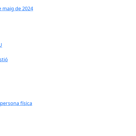
de maig de 2024
U
stió
persona física