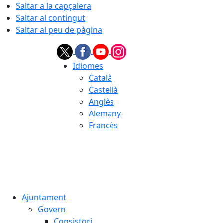
Saltar a la capçalera
Saltar al contingut
Saltar al peu de pàgina
Idiomes
Català
Castellà
Anglès
Alemany
Francès
06.08.2026 | 16:56
Ajuntament
Govern
Consistori