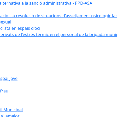
ternativa a la sanció administrativa - PPD-ASA
uació i la resolució de situacions d'assetjament psicològic la
sexual
lista en espais d'oci
erivats de l'estrès tèrmic en el personal de la brigada muni
spai Jove
ifrau
l Municipal
 Vilamajor