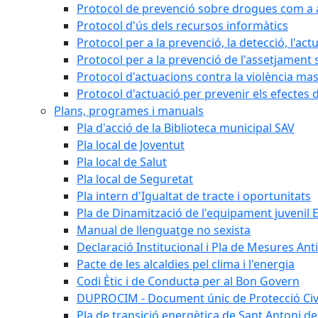
Protocol de prevenció sobre drogues com a al
Protocol d'ús dels recursos informàtics
Protocol per a la prevenció, la detecció, l'act
Protocol per a la prevenció de l'assetjament 
Protocol d'actuacions contra la violència masc
Protocol d'actuació per prevenir els efectes d
Plans, programes i manuals
Pla d'acció de la Biblioteca municipal SAV
Pla local de Joventut
Pla local de Salut
Pla local de Seguretat
Pla intern d'Igualtat de tracte i oportunitats
Pla de Dinamització de l'equipament juvenil E
Manual de llenguatge no sexista
Declaració Institucional i Pla de Mesures Ant
Pacte de les alcaldies pel clima i l'energia
Codi Ètic i de Conducta per al Bon Govern
DUPROCIM - Document únic de Protecció Civi
Pla de transició energètica de Sant Antoni de