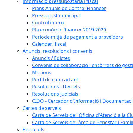
Informació pressupostària i fiscal
Plans Anuals de Control Financer
Pressupost municipal
Control intern
Pla econòmic financer 2019-2020
Període mitjà de pagament a proveïdors
Calendari fiscal
Anuncis, resolucions i convenis
Anuncis / Edictes
Convenis de col·laboració i encàrrecs de gest
Mocions
Perfil de contractant
Resolucions i Decrets
Resolucions judicials
CIDO - Cercador d'Informació i Documentació
Cartes de serveis
Carta de Serveis de l'Oficina d'Atenció a la C
Carta de Serveis de l'àrea de Benestar i Famíl
Protocols