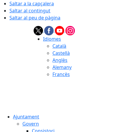
Saltar a la capçalera
Saltar al contingut
Saltar al peu de pàgina
Idiomes
Català
Castellà
Anglès
Alemany
Francès
06.08.2026 | 15:28
Ajuntament
Govern
Consistori