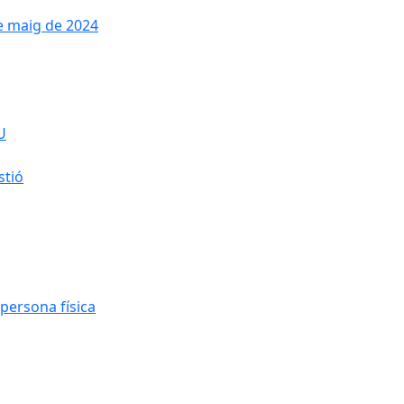
de maig de 2024
U
stió
persona física