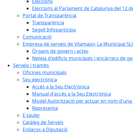
Eleccions
Eleccions al Parlament de Catalunya del 12 
Portal de Transparència
Transparència
Segell Infoparticipa
Comunicació
Empresa de serveis de Vilamajor, La Municipal SL
Òrgans de govern i actes
Neteja d'edificis municipals i encàrrecs de ge
Serveis i tràmits
Oficines municipals
Seu electrònica
Accés a la Seu Electrònica
Manual d'accés a la Seu Electrònica
Model Autorització per actuar en nom d'una 
Representa
E-tauler
Catàleg de Serveis
Enllaços a Diputació