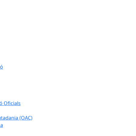
ió
 Oficials
iutadania (OAC)
ia