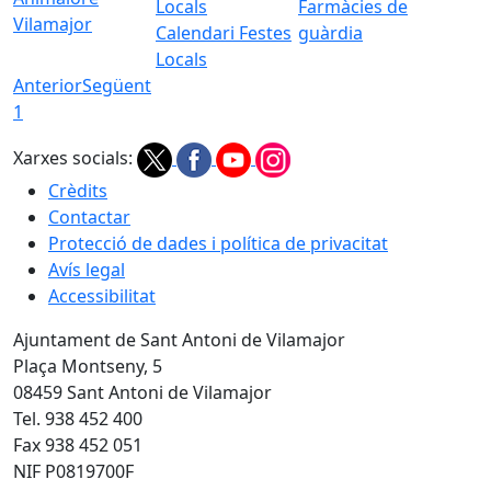
Farmàcies de
Vilamajor
Calendari Festes
guàrdia
Locals
Anterior
Següent
1
Xarxes socials:
Crèdits
Contactar
Protecció de dades i política de privacitat
Avís legal
Accessibilitat
Ajuntament de Sant Antoni de Vilamajor
Plaça Montseny, 5
08459 Sant Antoni de Vilamajor
Tel. 938 452 400
Fax 938 452 051
NIF P0819700F