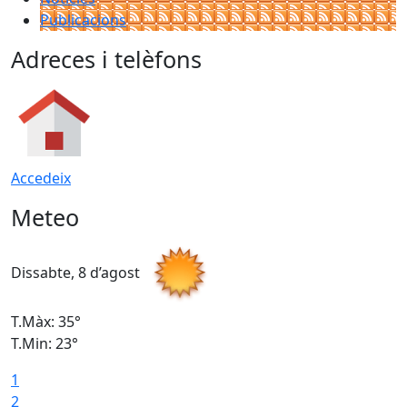
Publicacions
Adreces i telèfons
Accedeix
Meteo
Dissabte, 8 d’agost
D
T.Màx: 35°
T
T.Min: 23°
T
1
2