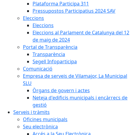
Plataforma Participa 311
Pressupostos Participatius 2024 SAV
Eleccions
Eleccions
Eleccions al Parlament de Catalunya del 12
de maig de 2024
Portal de Transparència
Transparència
Segell Infoparticipa
Comunicació
Empresa de serveis de Vilamajor, La Municipal
SLU
Òrgans de govern i actes
Neteja d'edificis municipals i encàrrecs de
gestió
Serveis i tràmits
Oficines municipals
Seu electrònica
Accés a la Seu Electrònica