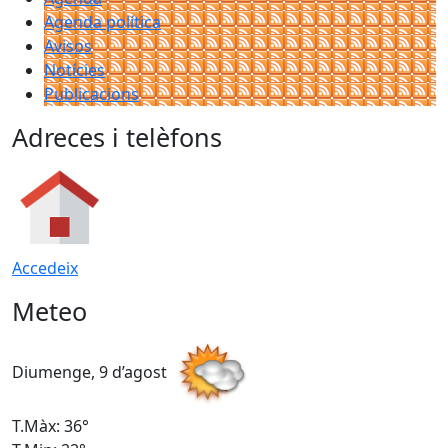
Agenda política
Avisos
Notícies
Publicacions
Adreces i telèfons
Accedeix
Meteo
Diumenge, 9 d’agost
D
T.Màx: 36°
T