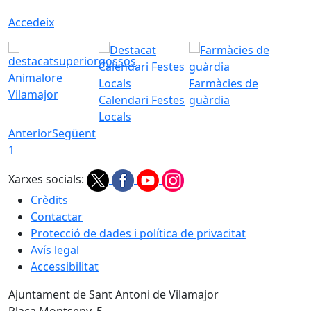
Accedeix
Animalore
Farmàcies de
Vilamajor
Calendari Festes
guàrdia
Locals
Anterior
Següent
1
Xarxes socials:
Crèdits
Contactar
Protecció de dades i política de privacitat
Avís legal
Accessibilitat
Ajuntament de Sant Antoni de Vilamajor
Plaça Montseny, 5