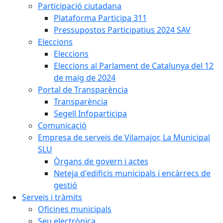
Participació ciutadana
Plataforma Participa 311
Pressupostos Participatius 2024 SAV
Eleccions
Eleccions
Eleccions al Parlament de Catalunya del 12
de maig de 2024
Portal de Transparència
Transparència
Segell Infoparticipa
Comunicació
Empresa de serveis de Vilamajor, La Municipal
SLU
Òrgans de govern i actes
Neteja d'edificis municipals i encàrrecs de
gestió
Serveis i tràmits
Oficines municipals
Seu electrònica