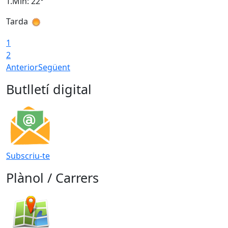
T.Min: 22°
T
Tarda
T
1
2
Anterior
Següent
Butlletí digital
Subscriu-te
Plànol / Carrers