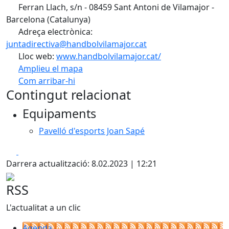
Ferran Llach, s/n - 08459 Sant Antoni de Vilamajor -
Barcelona (Catalunya)
Adreça electrònica:
juntadirectiva@handbolvilamajor.cat
Lloc web:
www.handbolvilamajor.cat/
Amplieu el mapa
Com arribar-hi
Leaflet
| ©
OpenStreetMap
contributors
Contingut relacionat
+
Equipaments
−
Pavelló d'esports Joan Sapé
Facebook
X
Darrera actualització: 8.02.2023 | 12:21
RSS
L'actualitat a un clic
Agenda