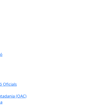
ió
 Oficials
iutadania (OAC)
ia