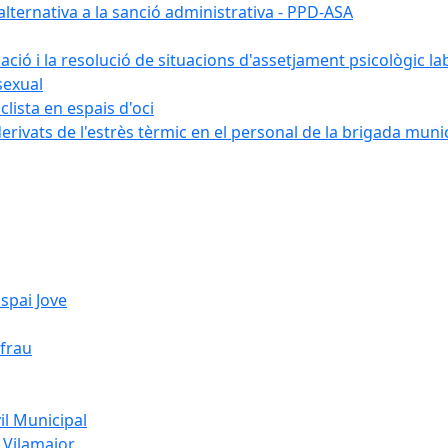
ternativa a la sanció administrativa - PPD-ASA
uació i la resolució de situacions d'assetjament psicològic la
sexual
lista en espais d'oci
erivats de l'estrès tèrmic en el personal de la brigada muni
spai Jove
ifrau
l Municipal
 Vilamajor