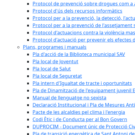
Protocol de prevenció sobre drogues com a al
Protocol d'ús dels recursos informàtics
Protocol per a la prevenció, la detecció, l'act
Protocol per a la prevenció de l'assetjament 
Protocol d'actuacions contra la violència masc
Protocol d'actuació per prevenir els efectes d
Plans, programes i manuals
Pla d'acció de la Biblioteca municipal SAV
Pla local de Joventut
Pla local de Salut
Pla local de Seguretat
Pla intern d'Igualtat de tracte i oportunitats
Pla de Dinamització de l'equipament juvenil E
Manual de llenguatge no sexista
Declaració Institucional i Pla de Mesures Ant
Pacte de les alcaldies pel clima i l'energia
Codi Ètic i de Conducta per al Bon Govern
DUPROCIM - Document únic de Protecció Civi
Pla de transició energètica de Sant Antoni de