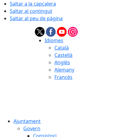
Saltar a la capçalera
Saltar al contingut
Saltar al peu de pàgina
Idiomes
Català
Castellà
Anglès
Alemany
Francès
06.08.2026 | 16:45
Ajuntament
Govern
Consistori