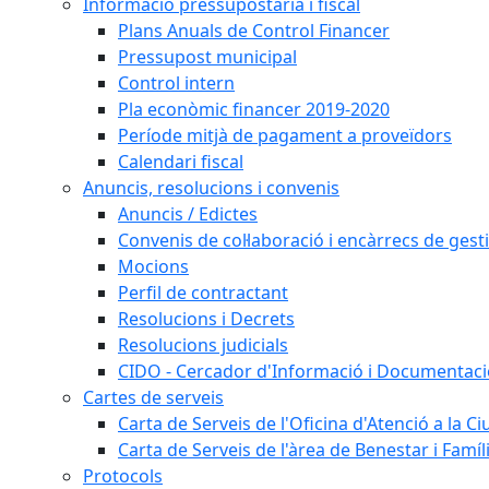
Informació pressupostària i fiscal
Plans Anuals de Control Financer
Pressupost municipal
Control intern
Pla econòmic financer 2019-2020
Període mitjà de pagament a proveïdors
Calendari fiscal
Anuncis, resolucions i convenis
Anuncis / Edictes
Convenis de col·laboració i encàrrecs de gest
Mocions
Perfil de contractant
Resolucions i Decrets
Resolucions judicials
CIDO - Cercador d'Informació i Documentació
Cartes de serveis
Carta de Serveis de l'Oficina d'Atenció a la C
Carta de Serveis de l'àrea de Benestar i Famíl
Protocols