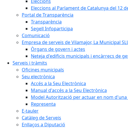
Eleccions
Eleccions al Parlament de Catalunya del 12 
Portal de Transparència
Transparència
Segell Infoparticipa
Comunicació
Empresa de serveis de Vilamajor, La Municipal SL
Òrgans de govern i actes
Neteja d'edificis municipals i encàrrecs de ge
Serveis i tràmits
Oficines municipals
Seu electrònica
Accés a la Seu Electrònica
Manual d'accés a la Seu Electrònica
Model Autorització per actuar en nom d'una 
Representa
E-tauler
Catàleg de Serveis
Enllaços a Diputació