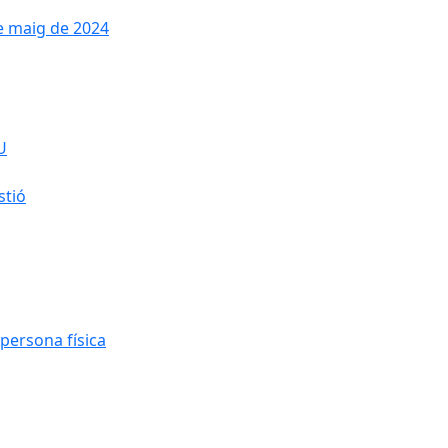
de maig de 2024
U
stió
persona física