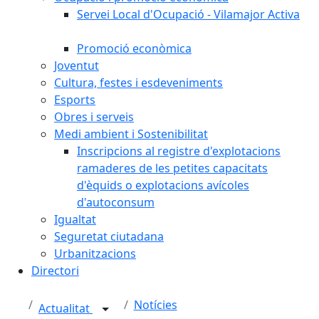
Servei Local d'Ocupació - Vilamajor Activa
Promoció econòmica
Joventut
Cultura, festes i esdeveniments
Esports
Obres i serveis
Medi ambient i Sostenibilitat
Inscripcions al registre d'explotacions
ramaderes de les petites capacitats
d'èquids o explotacions avícoles
d'autoconsum
Igualtat
Seguretat ciutadana
Urbanitzacions
Directori
Notícies
Actualitat