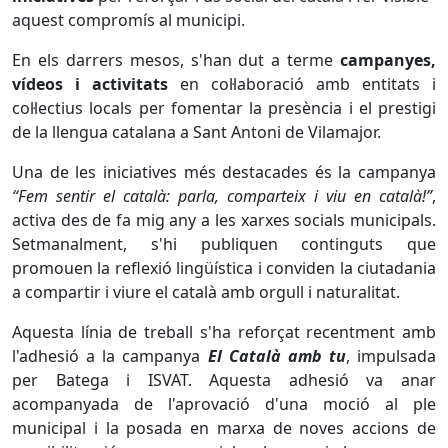
aquest compromís al municipi.
En els darrers mesos, s'han dut a terme
campanyes,
vídeos i activitats
en col·laboració amb entitats i
col·lectius locals per fomentar la presència i el prestigi
de la llengua catalana a Sant Antoni de Vilamajor.
Una de les iniciatives més destacades és la campanya
“Fem sentir el català: parla, comparteix i viu en català!”
,
activa des de fa mig any a les xarxes socials municipals.
Setmanalment, s'hi publiquen continguts que
promouen la reflexió lingüística i conviden la ciutadania
a compartir i viure el català amb orgull i naturalitat.
Aquesta línia de treball s'ha reforçat recentment amb
l'adhesió a la campanya
El Català amb tu
, impulsada
per Batega i ISVAT. Aquesta adhesió va anar
acompanyada de l'aprovació d'una moció al ple
municipal i la posada en marxa de noves accions de