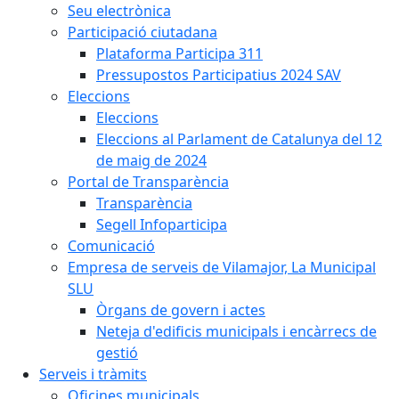
Seu electrònica
Participació ciutadana
Plataforma Participa 311
Pressupostos Participatius 2024 SAV
Eleccions
Eleccions
Eleccions al Parlament de Catalunya del 12
de maig de 2024
Portal de Transparència
Transparència
Segell Infoparticipa
Comunicació
Empresa de serveis de Vilamajor, La Municipal
SLU
Òrgans de govern i actes
Neteja d'edificis municipals i encàrrecs de
gestió
Serveis i tràmits
Oficines municipals