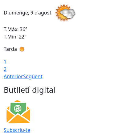
Diumenge, 9 d’agost
D
T.Màx: 36°
T
T.Min: 22°
T
Tarda
T
1
2
Anterior
Següent
Butlletí digital
Subscriu-te