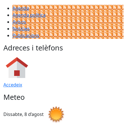
Agenda
Agenda política
Avisos
Notícies
Publicacions
Adreces i telèfons
Accedeix
Meteo
Dissabte, 8 d’agost
D