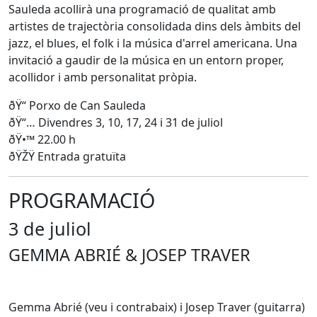
Sauleda acollirà una programació de qualitat amb
artistes de trajectòria consolidada dins dels àmbits del
jazz, el blues, el folk i la música d'arrel americana. Una
invitació a gaudir de la música en un entorn proper,
acollidor i amb personalitat pròpia.
ðŸ“ Porxo de Can Sauleda
ðŸ“… Divendres 3, 10, 17, 24 i 31 de juliol
ðŸ•™ 22.00 h
ðŸŽŸ️ Entrada gratuïta
PROGRAMACIÓ
3 de juliol
GEMMA ABRIÉ & JOSEP TRAVER
Gemma Abrié (veu i contrabaix) i Josep Traver (guitarra)