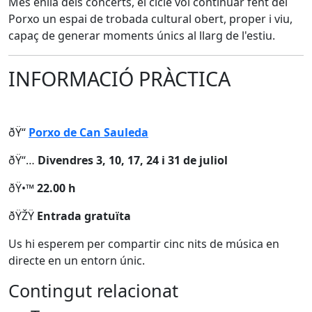
Més enllà dels concerts, el cicle vol continuar fent del
Porxo un espai de trobada cultural obert, proper i viu,
capaç de generar moments únics al llarg de l'estiu.
INFORMACIÓ PRÀCTICA
ðŸ“
Porxo de Can Sauleda
ðŸ“…
Divendres 3, 10, 17, 24 i 31 de juliol
ðŸ•™
22.00 h
ðŸŽŸ️
Entrada gratuïta
Us hi esperem per compartir cinc nits de música en
directe en un entorn únic.
Contingut relacionat