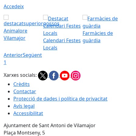
Accedeix
Animalore
Farmàcies de
Vilamajor
Calendari Festes
guàrdia
Locals
Anterior
Següent
1
Xarxes socials:
Crèdits
Contactar
Protecció de dades i política de privacitat
Avís legal
Accessibilitat
Ajuntament de Sant Antoni de Vilamajor
Plaça Montseny, 5