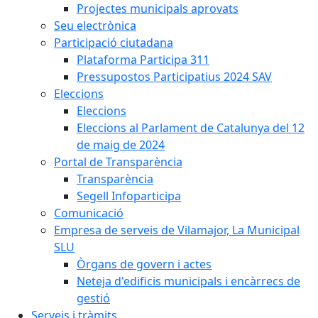
Projectes municipals aprovats
Seu electrònica
Participació ciutadana
Plataforma Participa 311
Pressupostos Participatius 2024 SAV
Eleccions
Eleccions
Eleccions al Parlament de Catalunya del 12
de maig de 2024
Portal de Transparència
Transparència
Segell Infoparticipa
Comunicació
Empresa de serveis de Vilamajor, La Municipal
SLU
Òrgans de govern i actes
Neteja d'edificis municipals i encàrrecs de
gestió
Serveis i tràmits