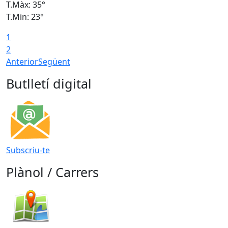
T.Màx: 35°
T
T.Min: 23°
T
1
2
Anterior
Següent
Butlletí digital
Subscriu-te
Plànol / Carrers