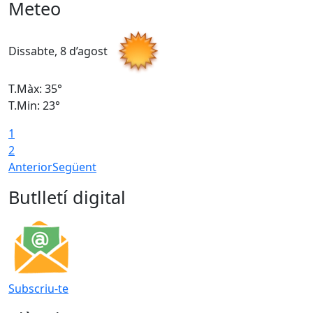
Meteo
Dissabte, 8 d’agost
D
T.Màx: 35°
T
T.Min: 23°
T
1
2
Anterior
Següent
Butlletí digital
Subscriu-te