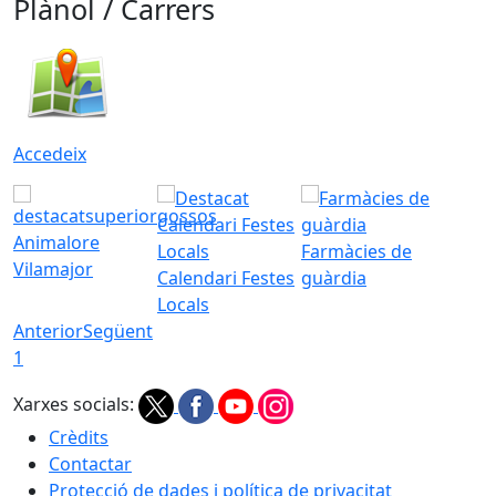
Plànol / Carrers
Accedeix
Animalore
Farmàcies de
Vilamajor
Calendari Festes
guàrdia
Locals
Anterior
Següent
1
Xarxes socials:
Crèdits
Contactar
Protecció de dades i política de privacitat