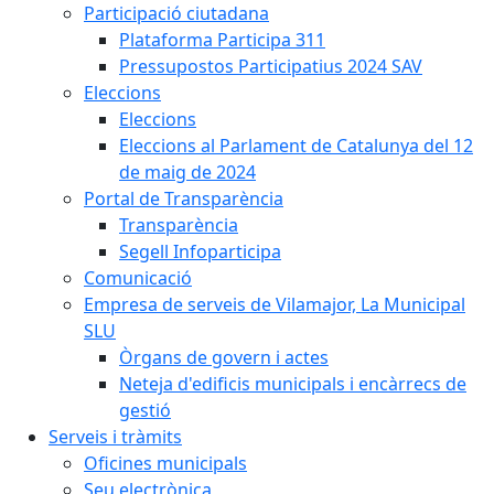
Participació ciutadana
Plataforma Participa 311
Pressupostos Participatius 2024 SAV
Eleccions
Eleccions
Eleccions al Parlament de Catalunya del 12
de maig de 2024
Portal de Transparència
Transparència
Segell Infoparticipa
Comunicació
Empresa de serveis de Vilamajor, La Municipal
SLU
Òrgans de govern i actes
Neteja d'edificis municipals i encàrrecs de
gestió
Serveis i tràmits
Oficines municipals
Seu electrònica