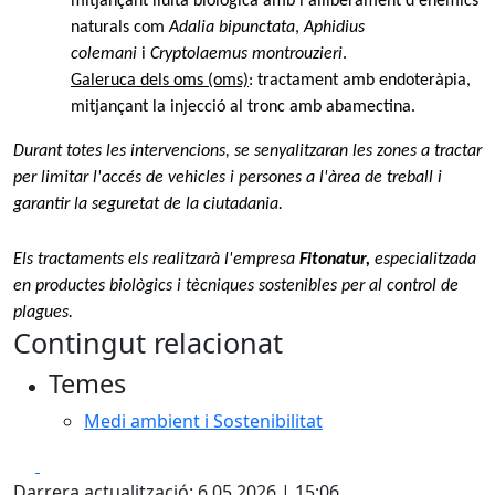
mitjançant lluita biològica amb l'alliberament d'enemics
naturals com
Adalia bipunctata
,
Aphidius
colemani
i
Cryptolaemus montrouzieri
.
Galeruca dels oms (oms)
: tractament amb endoteràpia,
mitjançant la injecció al tronc amb abamectina.
Durant totes les intervencions, se senyalitzaran les zones a tractar
per limitar l'accés de vehicles i persones a l'àrea de treball i
garantir la seguretat de la ciutadania.
Els tractaments els realitzarà l'empresa
Fitonatur,
especialitzada
en productes biològics i tècniques sostenibles per al control de
plagues.
Contingut relacionat
Temes
Medi ambient i Sostenibilitat
Facebook
X
Darrera actualització: 6.05.2026 | 15:06