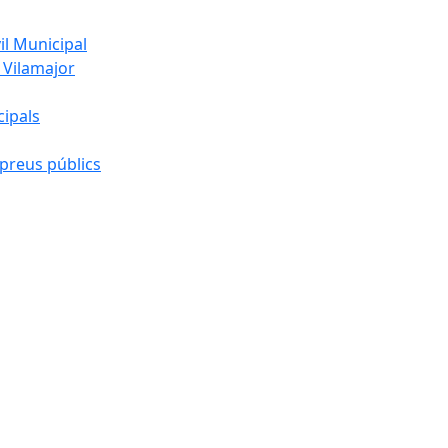
l Municipal
 Vilamajor
cipals
preus públics