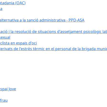
iutadania (OAC)
ia
ternativa a la sanció administrativa - PPD-ASA
uació i la resolució de situacions d'assetjament psicològic la
sexual
lista en espais d'oci
erivats de l'estrès tèrmic en el personal de la brigada muni
spai Jove
ifrau