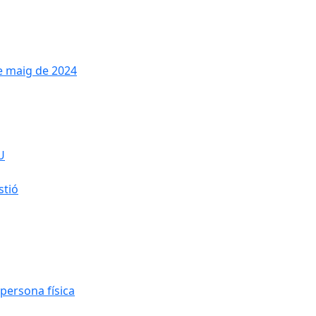
de maig de 2024
U
stió
persona física