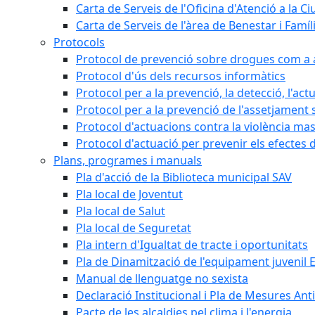
Carta de Serveis de l'Oficina d'Atenció a la C
Carta de Serveis de l'àrea de Benestar i Famíl
Protocols
Protocol de prevenció sobre drogues com a al
Protocol d'ús dels recursos informàtics
Protocol per a la prevenció, la detecció, l'act
Protocol per a la prevenció de l'assetjament 
Protocol d'actuacions contra la violència masc
Protocol d'actuació per prevenir els efectes d
Plans, programes i manuals
Pla d'acció de la Biblioteca municipal SAV
Pla local de Joventut
Pla local de Salut
Pla local de Seguretat
Pla intern d'Igualtat de tracte i oportunitats
Pla de Dinamització de l'equipament juvenil E
Manual de llenguatge no sexista
Declaració Institucional i Pla de Mesures Ant
Pacte de les alcaldies pel clima i l'energia