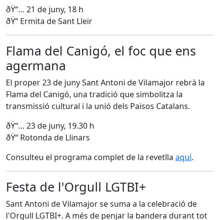
ðŸ“… 21 de juny, 18 h
ðŸ“ Ermita de Sant Lleïr
Flama del Canigó, el foc que ens
agermana
El proper 23 de juny Sant Antoni de Vilamajor rebrà la
Flama del Canigó, una tradició que simbolitza la
transmissió cultural i la unió dels Països Catalans.
ðŸ“… 23 de juny, 19.30 h
ðŸ“ Rotonda de Llinars
Consulteu el programa complet de la revetlla
aquí
.
Festa de l'Orgull LGTBI+
Sant Antoni de Vilamajor se suma a la celebració de
l'Orgull LGTBI+. A més de penjar la bandera durant tot