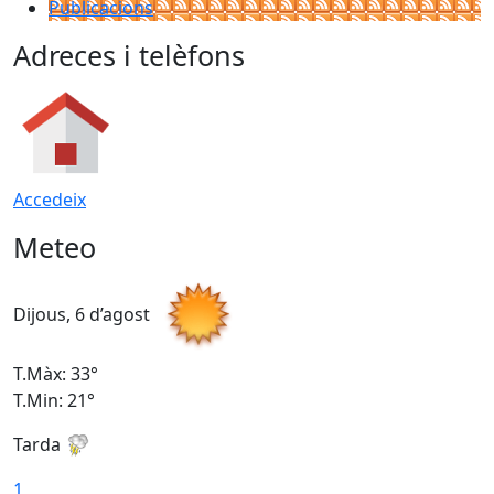
Publicacions
Adreces i telèfons
Accedeix
Meteo
Dijous, 6 d’agost
D
T.Màx: 33°
T
T.Min: 21°
T
Tarda
T
1