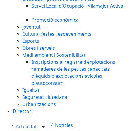
Servei Local d'Ocupació - Vilamajor Activa
Promoció econòmica
Joventut
Cultura, festes i esdeveniments
Esports
Obres i serveis
Medi ambient i Sostenibilitat
Inscripcions al registre d'explotacions
ramaderes de les petites capacitats
d'èquids o explotacions avícoles
d'autoconsum
Igualtat
Seguretat ciutadana
Urbanitzacions
Directori
Notícies
Actualitat