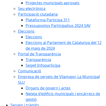
Projectes municipals aprovats
Seu electrònica
Participació ciutadana
Plataforma Participa 311
Pressupostos Participatius 2024 SAV
Eleccions
Eleccions
Eleccions al Parlament de Catalunya del 12
de maig de 2024
Portal de Transparència
Transparència
Segell Infoparticipa
Comunicació
Empresa de serveis de Vilamajor, La Municipal
SLU
Òrgans de govern i actes
Neteja d'edificis municipals i encàrrecs de
gestió
Serveis i tràmits