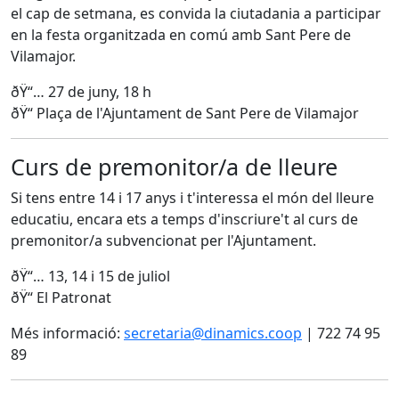
el cap de setmana, es convida la ciutadania a participar
en la festa organitzada en comú amb Sant Pere de
Vilamajor.
ðŸ“… 27 de juny, 18 h
ðŸ“ Plaça de l'Ajuntament de Sant Pere de Vilamajor
Curs de premonitor/a de lleure
Si tens entre 14 i 17 anys i t'interessa el món del lleure
educatiu, encara ets a temps d'inscriure't al curs de
premonitor/a subvencionat per l'Ajuntament.
ðŸ“… 13, 14 i 15 de juliol
ðŸ“ El Patronat
Més informació:
secretaria@dinamics.coop
| 722 74 95
89