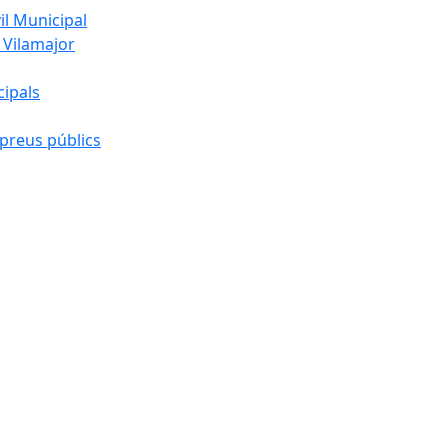
l Municipal
 Vilamajor
cipals
preus públics