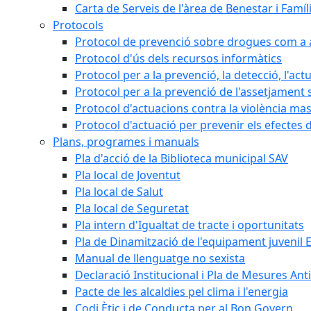
Carta de Serveis de l'àrea de Benestar i Famíl
Protocols
Protocol de prevenció sobre drogues com a al
Protocol d'ús dels recursos informàtics
Protocol per a la prevenció, la detecció, l'act
Protocol per a la prevenció de l'assetjament 
Protocol d'actuacions contra la violència masc
Protocol d'actuació per prevenir els efectes d
Plans, programes i manuals
Pla d'acció de la Biblioteca municipal SAV
Pla local de Joventut
Pla local de Salut
Pla local de Seguretat
Pla intern d'Igualtat de tracte i oportunitats
Pla de Dinamització de l'equipament juvenil E
Manual de llenguatge no sexista
Declaració Institucional i Pla de Mesures Ant
Pacte de les alcaldies pel clima i l'energia
Codi Ètic i de Conducta per al Bon Govern