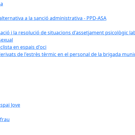
ia
ternativa a la sanció administrativa - PPD-ASA
uació i la resolució de situacions d'assetjament psicològic la
sexual
lista en espais d'oci
erivats de l'estrès tèrmic en el personal de la brigada muni
spai Jove
ifrau