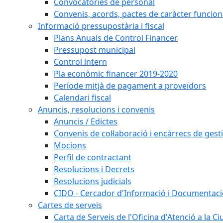
Convocatòries de personal
Convenis, acords, pactes de caràcter funcionar
Informació pressupostària i fiscal
Plans Anuals de Control Financer
Pressupost municipal
Control intern
Pla econòmic financer 2019-2020
Període mitjà de pagament a proveïdors
Calendari fiscal
Anuncis, resolucions i convenis
Anuncis / Edictes
Convenis de col·laboració i encàrrecs de gest
Mocions
Perfil de contractant
Resolucions i Decrets
Resolucions judicials
CIDO - Cercador d'Informació i Documentació
Cartes de serveis
Carta de Serveis de l'Oficina d'Atenció a la C