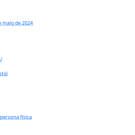
de maig de 2024
U
stió
persona física