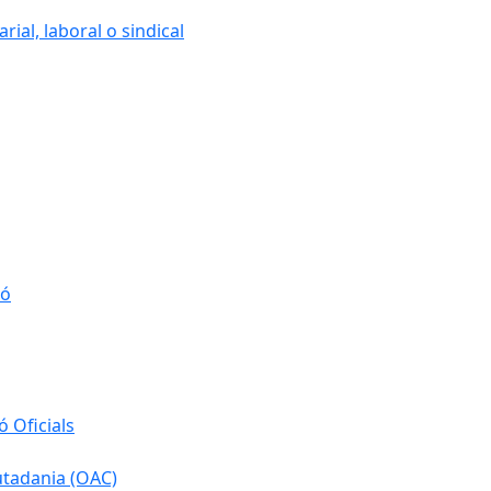
ial, laboral o sindical
ió
 Oficials
iutadania (OAC)