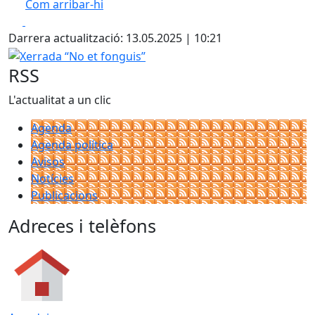
Com arribar-hi
Leaflet
| ©
OpenStreetMap
contributors
Facebook
X
+
Darrera actualització: 13.05.2025 | 10:21
−
Xerrada “No et fonguis”
RSS
L'actualitat a un clic
Agenda
Agenda política
Avisos
Notícies
Publicacions
Adreces i telèfons