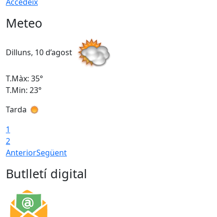
Accedeix
Meteo
Dilluns, 10 d’agost
D
T.Màx: 35°
T
T.Min: 23°
T
Tarda
T
1
2
Anterior
Següent
Butlletí digital