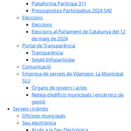
Plataforma Participa 311
Pressupostos Participatius 2024 SAV
Eleccions
Eleccions
Eleccions al Parlament de Catalunya del 12
de maig de 2024
Portal de Transparència
Transparència
Segell Infoparticipa
Comunicació
Empresa de serveis de Vilamajor, La Municipal
SLU
Òrgans de govern i actes
Neteja d'edificis municipals i encàrrecs de
gestió
Serveis i tràmits
Oficines municipals
Seu electrònica
Accés a la Seu Electrònica