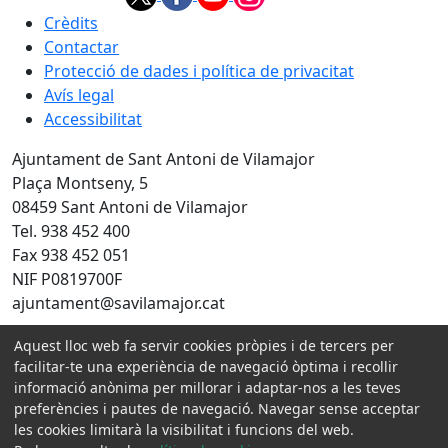
Crèdits
Contactar
Protecció de dades i política de privacitat
Avís legal
Accessibilitat
Ajuntament de Sant Antoni de Vilamajor
Plaça Montseny, 5
08459 Sant Antoni de Vilamajor
Tel. 938 452 400
Fax 938 452 051
NIF P0819700F
ajuntament@savilamajor.cat
Aquest lloc web fa servir cookies pròpies i de tercers per
Amb la col·laboració de:
facilitar-te una experiència de navegació òptima i recollir
informació anònima per millorar i adaptar-nos a les teves
preferències i pautes de navegació. Navegar sense acceptar
les cookies limitarà la visibilitat i funcions del web.