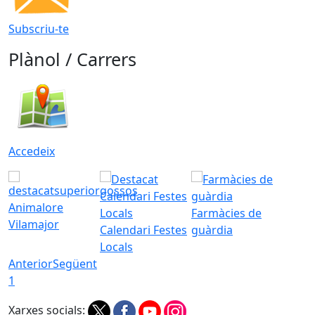
Subscriu-te
Plànol / Carrers
Accedeix
Animalore
Farmàcies de
Vilamajor
Calendari Festes
guàrdia
Locals
Anterior
Següent
1
Xarxes socials: