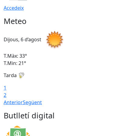
Accedeix
Meteo
Dijous, 6 d’agost
D
T.Màx: 33°
T
T.Min: 21°
T
Tarda
T
1
2
Anterior
Següent
Butlletí digital