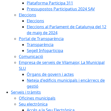
Plataforma Participa 311
Pressupostos Participatius 2024 SAV
Eleccions
Eleccions
Eleccions al Parlament de Catalunya del 12
de maig de 2024
Portal de Transparència
Transparència
Segell Infoparticipa
Comunicació
Empresa de serveis de Vilamajor, La Municipal
SLU
Òrgans de govern i actes
Neteja d'edificis municipals i encàrrecs de
gestió
Serveis i tràmits
Oficines municipals
Seu electrònica
Accés a la Seu Electrònica