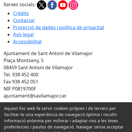
Xarxes socials:
Crèdits
Contactar
Protecció de dades i política de privacitat
Avís legal
Accessibilitat
Ajuntament de Sant Antoni de Vilamajor
Plaça Montseny, 5
08459 Sant Antoni de Vilamajor
Tel. 938 452 400
Fax 938 452 051
NIF P0819700F
ajuntament@savilamajor.cat
Aquest lloc web fa servir cookies pròpies i de tercers per
Amb la col·laboració de:
facilitar-te una experiència de navegació òptima i recollir
informació anònima per millorar i adaptar-nos a les teves
preferències i pautes de navegació. Navegar sense acceptar