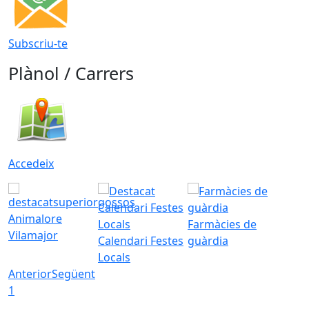
Subscriu-te
Plànol / Carrers
Accedeix
Animalore
Farmàcies de
Vilamajor
Calendari Festes
guàrdia
Locals
Anterior
Següent
1