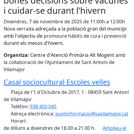
bones decisions sobre vacunes
i cuidar-se durant l'hivern
Divendres, 7 de novembre de 2025 de 11:00h a 12:00h
Nova xerrada
adreçada a la població gran del municipi
amb l'objectiu de
promoure hàbits de cura i prevenció
durant els mesos d'hivern.
Organitza
:
Centre d'Atenció Primària Alt Mogent
amb
la col·laboració de l'Ajuntament de Sant Antoni de
Vilamajor
Casal sociocultural Escoles velles
Plaça de l'1 d'Octubre de 2017, 1 - 08459 Sant Antoni
de Vilamajor
Telèfon:
938 450 045
Adreça electrònica:
puntinformacio@savilamajor.cat
Horari:
de dilluns a divendres de 18.00 a 21.00 h.
Amplieu el