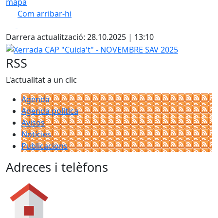
mapa
Com arribar-hi
Leaflet
| ©
OpenStreetMap
contributors
Facebook
X
+
Darrera actualització: 28.10.2025 | 13:10
−
Xerrada CAP "Cuida't" - NOVEMBRE SAV 2025
RSS
L'actualitat a un clic
Agenda
Agenda política
Avisos
Notícies
Publicacions
Adreces i telèfons