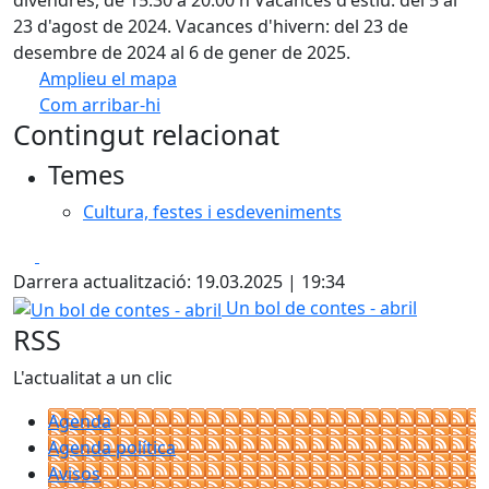
divendres, de 15.30 a 20.00 h Vacances d'estiu: del 5 al
23 d'agost de 2024. Vacances d'hivern: del 23 de
desembre de 2024 al 6 de gener de 2025.
Amplieu el mapa
Com arribar-hi
Leaflet
| ©
OpenStreetMap
contributors
Contingut relacionat
+
Temes
−
Cultura, festes i esdeveniments
Facebook
X
Darrera actualització: 19.03.2025 | 19:34
Un bol de contes - abril
Un bol de contes - abril
RSS
L'actualitat a un clic
Agenda
Agenda política
Avisos