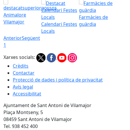
Animalore
Farmàcies de
Vilamajor
Calendari Festes
guàrdia
Locals
Anterior
Següent
1
Xarxes socials:
Crèdits
Contactar
Protecció de dades i política de privacitat
Avís legal
Accessibilitat
Ajuntament de Sant Antoni de Vilamajor
Plaça Montseny, 5
08459 Sant Antoni de Vilamajor
Tel. 938 452 400