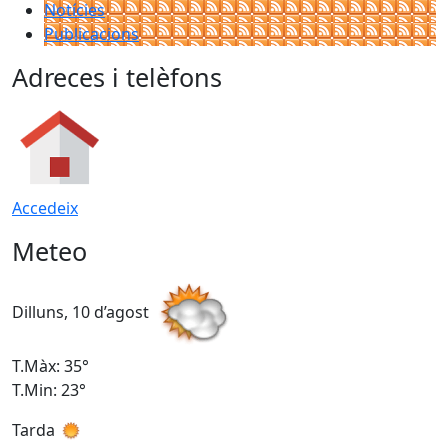
Notícies
Publicacions
Adreces i telèfons
Accedeix
Meteo
Dilluns, 10 d’agost
D
T.Màx: 35°
T
T.Min: 23°
T
Tarda
T