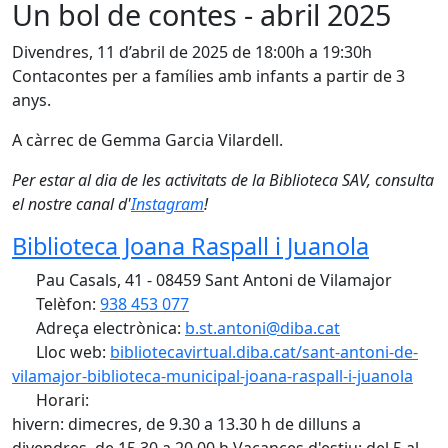
Un bol de contes - abril 2025
Divendres, 11 d’abril de 2025 de 18:00h a 19:30h
Contacontes per a famílies amb infants a partir de 3
anys.
A càrrec de Gemma Garcia Vilardell.
Per estar al dia de les activitats de la Biblioteca SAV, consulta
el nostre canal d'
Instagram
!
Biblioteca Joana Raspall i Juanola
Pau Casals, 41 - 08459 Sant Antoni de Vilamajor
Telèfon:
938 453 077
Adreça electrònica:
b.st.antoni@diba.cat
Lloc web:
bibliotecavirtual.diba.cat/sant-antoni-de-
vilamajor-biblioteca-municipal-joana-raspall-i-juanola
Horari:
hivern: dimecres, de 9.30 a 13.30 h de dilluns a