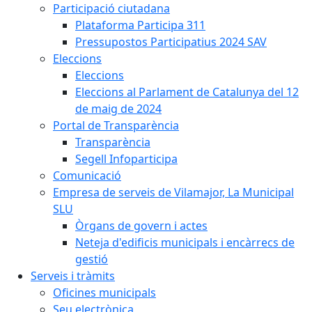
Participació ciutadana
Plataforma Participa 311
Pressupostos Participatius 2024 SAV
Eleccions
Eleccions
Eleccions al Parlament de Catalunya del 12
de maig de 2024
Portal de Transparència
Transparència
Segell Infoparticipa
Comunicació
Empresa de serveis de Vilamajor, La Municipal
SLU
Òrgans de govern i actes
Neteja d'edificis municipals i encàrrecs de
gestió
Serveis i tràmits
Oficines municipals
Seu electrònica