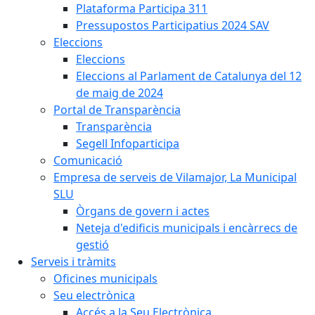
Plataforma Participa 311
Pressupostos Participatius 2024 SAV
Eleccions
Eleccions
Eleccions al Parlament de Catalunya del 12
de maig de 2024
Portal de Transparència
Transparència
Segell Infoparticipa
Comunicació
Empresa de serveis de Vilamajor, La Municipal
SLU
Òrgans de govern i actes
Neteja d'edificis municipals i encàrrecs de
gestió
Serveis i tràmits
Oficines municipals
Seu electrònica
Accés a la Seu Electrònica