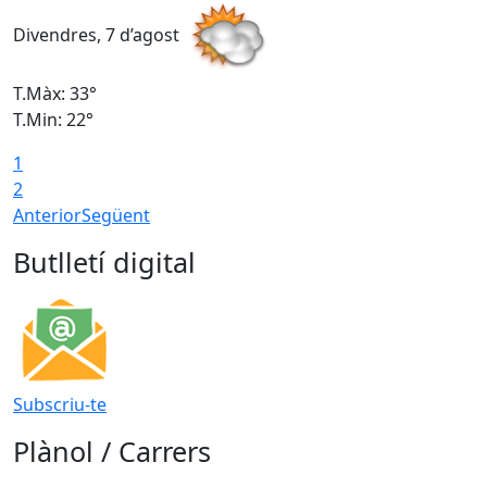
Divendres, 7 d’agost
D
T.Màx: 33°
T
T.Min: 22°
T
1
2
Anterior
Següent
Butlletí digital
Subscriu-te
Plànol / Carrers