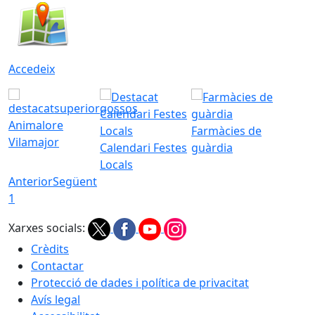
Accedeix
Animalore
Farmàcies de
Vilamajor
Calendari Festes
guàrdia
Locals
Anterior
Següent
1
Xarxes socials:
Crèdits
Contactar
Protecció de dades i política de privacitat
Avís legal