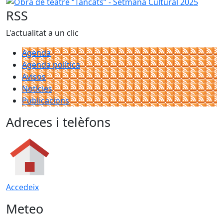
Obra de teatre “Tancats” - Setmana Cultural 2025
RSS
L'actualitat a un clic
Agenda
Agenda política
Avisos
Notícies
Publicacions
Adreces i telèfons
Accedeix
Meteo