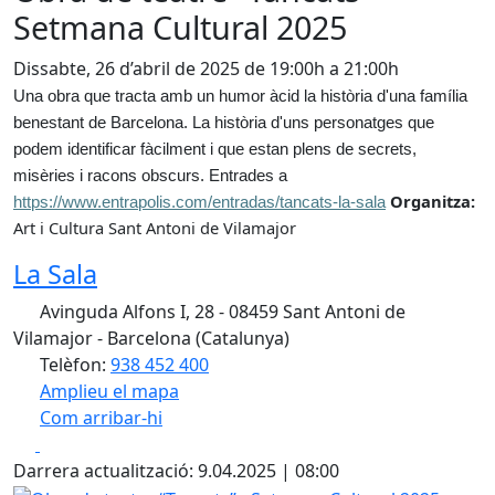
Setmana Cultural 2025
Dissabte, 26 d’abril de 2025 de 19:00h a 21:00h
Una obra que tracta amb un humor àcid la història d'una família
benestant de Barcelona. La història d'uns personatges que
podem identificar fàcilment i que estan plens de secrets,
misèries i racons obscurs. Entrades a
Organitza:
https://www.entrapolis.com/entradas/tancats-la-sala
Art i Cultura Sant Antoni de Vilamajor
La Sala
Avinguda Alfons I, 28 - 08459 Sant Antoni de
Vilamajor - Barcelona (Catalunya)
Telèfon:
938 452 400
Amplieu el mapa
Com arribar-hi
Leaflet
| ©
OpenStreetMap
contributors
Facebook
X
+
Darrera actualització: 9.04.2025 | 08:00
−