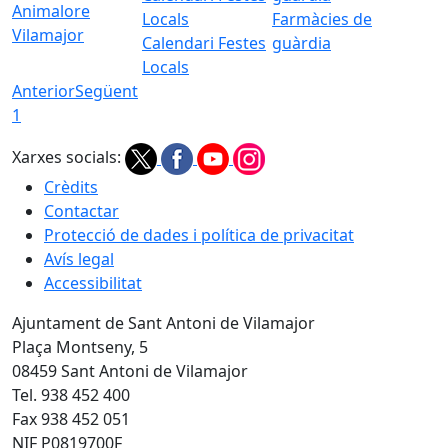
Animalore
Farmàcies de
Vilamajor
Calendari Festes
guàrdia
Locals
Anterior
Següent
1
Xarxes socials:
Crèdits
Contactar
Protecció de dades i política de privacitat
Avís legal
Accessibilitat
Ajuntament de Sant Antoni de Vilamajor
Plaça Montseny, 5
08459 Sant Antoni de Vilamajor
Tel. 938 452 400
Fax 938 452 051
NIF P0819700F