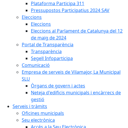
Plataforma Participa 311
Pressupostos Participatius 2024 SAV
Eleccions
Eleccions
Eleccions al Parlament de Catalunya del 12
de maig de 2024
Portal de Transparència
Transparència
Segell Infoparticipa
Comunicació
Empresa de serveis de Vilamajor, La Municipal
SLU
Òrgans de govern i actes
Neteja d'edificis municipals i encàrrecs de
gestió
Serveis i tràmits
Oficines municipals
Seu electrònica
Accés a la Seu Electrònica