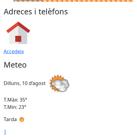
Adreces i telèfons
Accedeix
Meteo
Dilluns, 10 d’agost
D
T.Màx: 35°
T
T.Min: 23°
T
Tarda
T
1