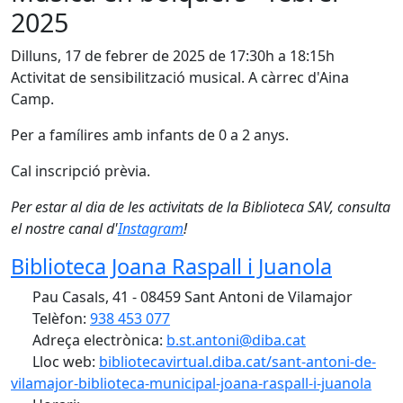
2025
Dilluns, 17 de febrer de 2025 de 17:30h a 18:15h
Activitat de sensibilització musical. A càrrec d'Aina
Camp.
Per a famílires amb infants de 0 a 2 anys.
Cal inscripció prèvia.
Per estar al dia de les activitats de la Biblioteca SAV, consulta
el nostre canal d'
Instagram
!
Biblioteca Joana Raspall i Juanola
Pau Casals, 41 - 08459 Sant Antoni de Vilamajor
Telèfon:
938 453 077
Adreça electrònica:
b.st.antoni@diba.cat
Lloc web:
bibliotecavirtual.diba.cat/sant-antoni-de-
vilamajor-biblioteca-municipal-joana-raspall-i-juanola