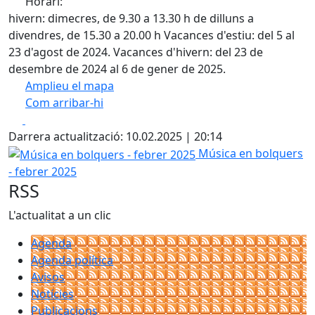
Horari:
hivern: dimecres, de 9.30 a 13.30 h de dilluns a
divendres, de 15.30 a 20.00 h Vacances d'estiu: del 5 al
23 d'agost de 2024. Vacances d'hivern: del 23 de
desembre de 2024 al 6 de gener de 2025.
Amplieu el mapa
Com arribar-hi
Leaflet
| ©
OpenStreetMap
contributors
Facebook
X
+
Darrera actualització: 10.02.2025 | 20:14
−
Música en bolquers - febrer 2025
Música en bolquers
- febrer 2025
RSS
L'actualitat a un clic
Agenda
Agenda política
Avisos
Notícies
Publicacions