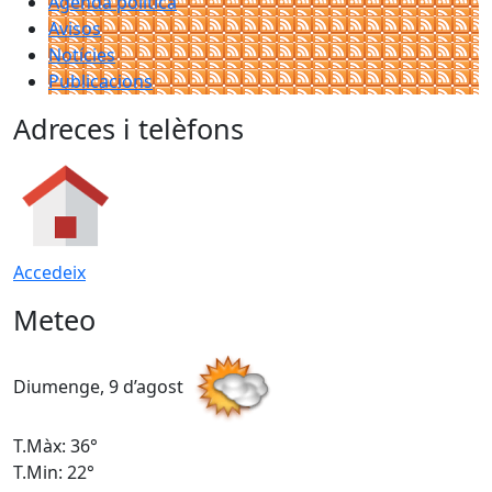
Agenda política
Avisos
Notícies
Publicacions
Adreces i telèfons
Accedeix
Meteo
Diumenge, 9 d’agost
D
T.Màx: 36°
T
T.Min: 22°
T