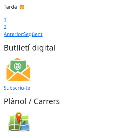
Tarda
T
1
2
Anterior
Següent
Butlletí digital
Subscriu-te
Plànol / Carrers