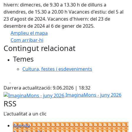
hivern: dimecres, de 9.30 a 13.30 h de dilluns a
divendres, de 15.30 a 20.00 h Vacances d'estiu: del 5 al
23 d'agost de 2024. Vacances d'hivern: del 23 de
desembre de 2024 al 6 de gener de 2025.
Amplieu el mapa
Com arribar-hi
Leaflet
| ©
OpenStreetMap
contributors
Contingut relacionat
+
Temes
−
Cultura, festes i esdeveniments
Facebook
X
Darrera actualització: 9.06.2026 | 18:32
ImaginaMons - juny 2026
ImaginaMons - juny 2026
RSS
L'actualitat a un clic
Agenda