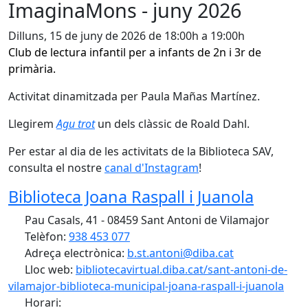
ImaginaMons - juny 2026
Dilluns, 15 de juny de 2026 de 18:00h a 19:00h
Club de lectura infantil per a infants de 2n i 3r de
primària.
Activitat dinamitzada per Paula Mañas Martínez.
Llegirem
Agu trot
un dels clàssic de Roald Dahl.
Per estar al dia de les activitats de la Biblioteca SAV,
consulta el nostre
canal d'Instagram
!
Biblioteca Joana Raspall i Juanola
Pau Casals, 41 - 08459 Sant Antoni de Vilamajor
Telèfon:
938 453 077
Adreça electrònica:
b.st.antoni@diba.cat
Lloc web:
bibliotecavirtual.diba.cat/sant-antoni-de-
vilamajor-biblioteca-municipal-joana-raspall-i-juanola
Horari: