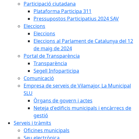
Participació ciutadana
Plataforma Participa 311
Pressupostos Participatius 2024 SAV
Eleccions
Eleccions
Eleccions al Parlament de Catalunya del 12
de maig de 2024
Portal de Transparència
Transparència
Segell Infoparticipa
Comunicació
Empresa de serveis de Vilamajor, La Municipal
SLU
Òrgans de govern i actes
Neteja d'edificis municipals i encàrrecs de
gestió
Serveis i tràmits
Oficines municipals
Seu electrònica