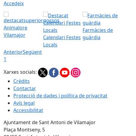
Accedeix
Animalore
Farmàcies de
Vilamajor
Calendari Festes
guàrdia
Locals
Anterior
Següent
1
Xarxes socials:
Crèdits
Contactar
Protecció de dades i política de privacitat
Avís legal
Accessibilitat
Ajuntament de Sant Antoni de Vilamajor
Plaça Montseny, 5