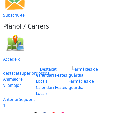
Subscriu-te
Plànol / Carrers
Accedeix
Animalore
Farmàcies de
Vilamajor
Calendari Festes
guàrdia
Locals
Anterior
Següent
1