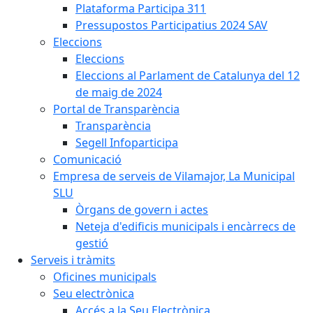
Plataforma Participa 311
Pressupostos Participatius 2024 SAV
Eleccions
Eleccions
Eleccions al Parlament de Catalunya del 12
de maig de 2024
Portal de Transparència
Transparència
Segell Infoparticipa
Comunicació
Empresa de serveis de Vilamajor, La Municipal
SLU
Òrgans de govern i actes
Neteja d'edificis municipals i encàrrecs de
gestió
Serveis i tràmits
Oficines municipals
Seu electrònica
Accés a la Seu Electrònica