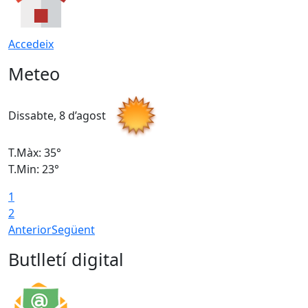
Accedeix
Meteo
Dissabte, 8 d’agost
D
T.Màx: 35°
T
T.Min: 23°
T
1
2
Anterior
Següent
Butlletí digital