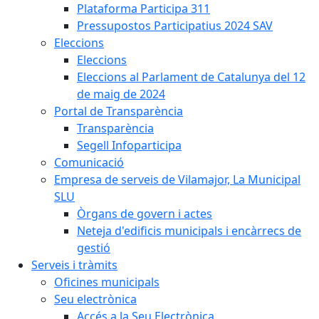
Plataforma Participa 311
Pressupostos Participatius 2024 SAV
Eleccions
Eleccions
Eleccions al Parlament de Catalunya del 12
de maig de 2024
Portal de Transparència
Transparència
Segell Infoparticipa
Comunicació
Empresa de serveis de Vilamajor, La Municipal
SLU
Òrgans de govern i actes
Neteja d'edificis municipals i encàrrecs de
gestió
Serveis i tràmits
Oficines municipals
Seu electrònica
Accés a la Seu Electrònica