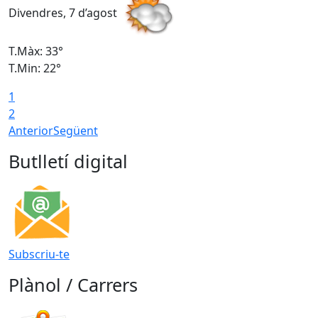
Divendres, 7 d’agost
D
T.Màx: 33°
T
T.Min: 22°
T
1
2
Anterior
Següent
Butlletí digital
Subscriu-te
Plànol / Carrers