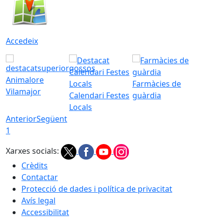
Accedeix
Animalore
Farmàcies de
Vilamajor
Calendari Festes
guàrdia
Locals
Anterior
Següent
1
Xarxes socials:
Crèdits
Contactar
Protecció de dades i política de privacitat
Avís legal
Accessibilitat