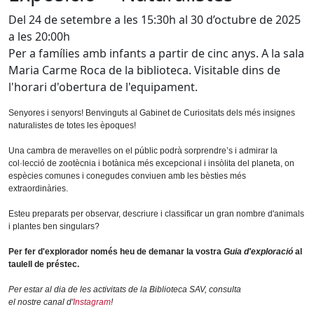
Del 24 de setembre a les 15:30h al 30 d’octubre de 2025
a les 20:00h
Per a famílies amb infants a partir de cinc anys. A la sala
Maria Carme Roca de la biblioteca. Visitable dins de
l'horari d'obertura de l'equipament.
Senyores i senyors! Benvinguts al Gabinet de Curiositats dels més insignes
naturalistes de totes les èpoques!
Una cambra de meravelles on el públic podrà sorprendre’s i admirar la
col·lecció de zootècnia i botànica més excepcional i insòlita del planeta, on
espècies comunes i conegudes conviuen amb les bèsties més
extraordinàries.
Esteu preparats per observar, descriure i classificar un gran nombre d'animals
i plantes ben singulars?
Per fer d'explorador només heu de demanar la vostra
Guia d'exploració
al
taulell de préstec.
Per estar al dia de les activitats de la Biblioteca SAV, consulta
el nostre canal d'
Instagram
!