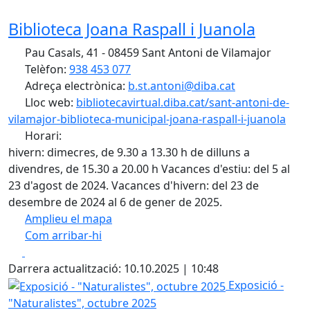
Biblioteca Joana Raspall i Juanola
Pau Casals, 41 - 08459 Sant Antoni de Vilamajor
Telèfon:
938 453 077
Adreça electrònica:
b.st.antoni@diba.cat
Lloc web:
bibliotecavirtual.diba.cat/sant-antoni-de-
vilamajor-biblioteca-municipal-joana-raspall-i-juanola
Horari:
hivern: dimecres, de 9.30 a 13.30 h de dilluns a
divendres, de 15.30 a 20.00 h Vacances d'estiu: del 5 al
23 d'agost de 2024. Vacances d'hivern: del 23 de
desembre de 2024 al 6 de gener de 2025.
Amplieu el mapa
Com arribar-hi
Leaflet
| ©
OpenStreetMap
contributors
Facebook
X
+
Darrera actualització: 10.10.2025 | 10:48
−
Exposició - "Naturalistes", octubre 2025
Exposició -
"Naturalistes", octubre 2025