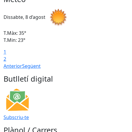
Dissabte, 8 d’agost
D
T.Màx: 35°
T
T.Min: 23°
T
1
2
Anterior
Següent
Butlletí digital
Subscriu-te
Plànol / Carrers