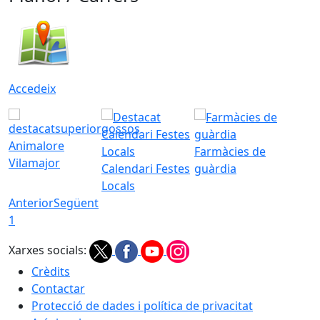
Accedeix
Animalore
Farmàcies de
Vilamajor
Calendari Festes
guàrdia
Locals
Anterior
Següent
1
Xarxes socials:
Crèdits
Contactar
Protecció de dades i política de privacitat