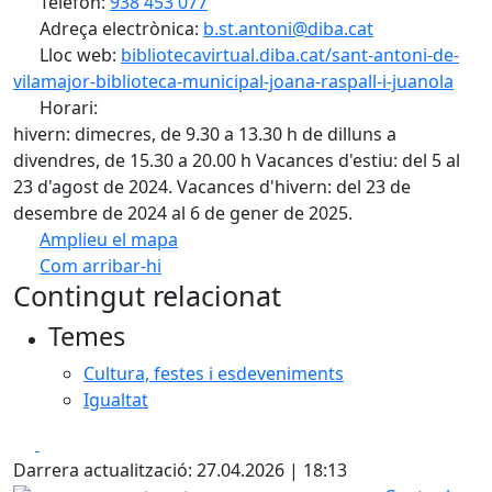
Telèfon:
938 453 077
Adreça electrònica:
b.st.antoni@diba.cat
Lloc web:
bibliotecavirtual.diba.cat/sant-antoni-de-
vilamajor-biblioteca-municipal-joana-raspall-i-juanola
Horari:
hivern: dimecres, de 9.30 a 13.30 h de dilluns a
divendres, de 15.30 a 20.00 h Vacances d'estiu: del 5 al
23 d'agost de 2024. Vacances d'hivern: del 23 de
desembre de 2024 al 6 de gener de 2025.
Amplieu el mapa
Com arribar-hi
Leaflet
| ©
OpenStreetMap
contributors
Contingut relacionat
+
Temes
−
Cultura, festes i esdeveniments
Igualtat
Facebook
X
Darrera actualització: 27.04.2026 | 18:13