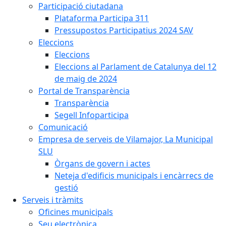
Participació ciutadana
Plataforma Participa 311
Pressupostos Participatius 2024 SAV
Eleccions
Eleccions
Eleccions al Parlament de Catalunya del 12
de maig de 2024
Portal de Transparència
Transparència
Segell Infoparticipa
Comunicació
Empresa de serveis de Vilamajor, La Municipal
SLU
Òrgans de govern i actes
Neteja d'edificis municipals i encàrrecs de
gestió
Serveis i tràmits
Oficines municipals
Seu electrònica