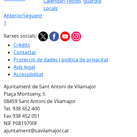
Calendari Festes
guàrdia
Locals
Anterior
Següent
1
Xarxes socials:
Crèdits
Contactar
Protecció de dades i política de privacitat
Avís legal
Accessibilitat
Ajuntament de Sant Antoni de Vilamajor
Plaça Montseny, 5
08459 Sant Antoni de Vilamajor
Tel. 938 452 400
Fax 938 452 051
NIF P0819700F
ajuntament@savilamajor.cat