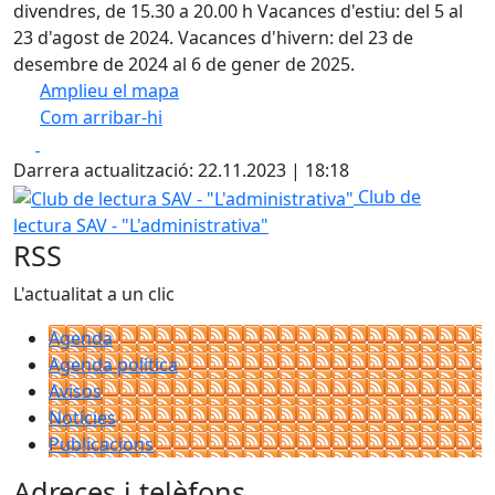
divendres, de 15.30 a 20.00 h Vacances d'estiu: del 5 al
23 d'agost de 2024. Vacances d'hivern: del 23 de
desembre de 2024 al 6 de gener de 2025.
Amplieu el mapa
Com arribar-hi
Leaflet
| ©
OpenStreetMap
contributors
Facebook
X
+
Darrera actualització: 22.11.2023 | 18:18
−
Club de lectura SAV - "L'administrativa"
Club de
lectura SAV - "L'administrativa"
RSS
L'actualitat a un clic
Agenda
Agenda política
Avisos
Notícies
Publicacions
Adreces i telèfons