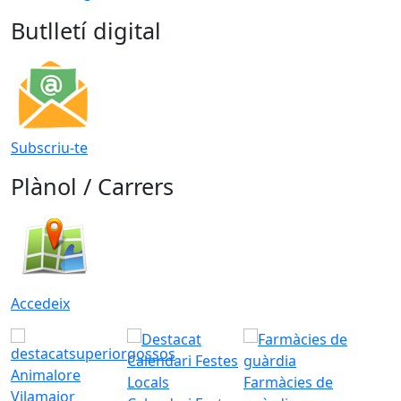
Butlletí digital
Subscriu-te
Plànol / Carrers
Accedeix
Animalore
Farmàcies de
Vilamajor