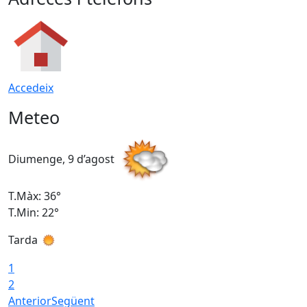
Accedeix
Meteo
Diumenge, 9 d’agost
D
T.Màx: 36°
T
T.Min: 22°
T
Tarda
T
1
2
Anterior
Següent