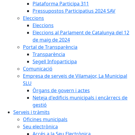
Plataforma Participa 311
Pressupostos Participatius 2024 SAV
Eleccions
Eleccions
Eleccions al Parlament de Catalunya del 12
de maig de 2024
Portal de Transparència
Transparència
Segell Infoparticipa
Comunicació
Empresa de serveis de Vilamajor, La Municipal
SLU
Òrgans de govern i actes
Neteja d'edificis municipals i encàrrecs de
gestió
Serveis i tràmits
Oficines municipals
Seu electrònica
Accés a la Seu Electrònica