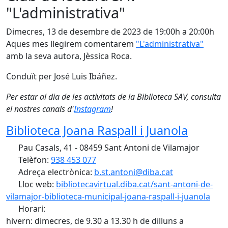
"L'administrativa"
Dimecres, 13 de desembre de 2023 de 19:00h a 20:00h
Aques mes llegirem comentarem
"L'administrativa"
amb la seva autora, Jèssica Roca.
Conduït per José Luis Ibáñez.
Per estar al dia de les activitats de la Biblioteca SAV, consulta
el nostres canals d'
Instagram
!
Biblioteca Joana Raspall i Juanola
Pau Casals, 41 - 08459 Sant Antoni de Vilamajor
Telèfon:
938 453 077
Adreça electrònica:
b.st.antoni@diba.cat
Lloc web:
bibliotecavirtual.diba.cat/sant-antoni-de-
vilamajor-biblioteca-municipal-joana-raspall-i-juanola
Horari:
hivern: dimecres, de 9.30 a 13.30 h de dilluns a