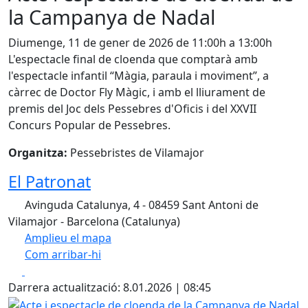
la Campanya de Nadal
Diumenge, 11 de gener de 2026 de 11:00h a 13:00h
L'espectacle final de cloenda que comptarà amb
l'espectacle infantil “Màgia, paraula i moviment”, a
càrrec de Doctor Fly Màgic, i amb el lliurament de
premis del Joc dels Pessebres d'Oficis i del XXVII
Concurs Popular de Pessebres.
Organitza:
Pessebristes de Vilamajor
El Patronat
Avinguda Catalunya, 4 - 08459 Sant Antoni de
Vilamajor - Barcelona (Catalunya)
Amplieu el mapa
Com arribar-hi
Leaflet
| ©
OpenStreetMap
contributors
Facebook
X
+
Darrera actualització: 8.01.2026 | 08:45
−
Acte i espectacle de cloenda de la Campanya de Nadal