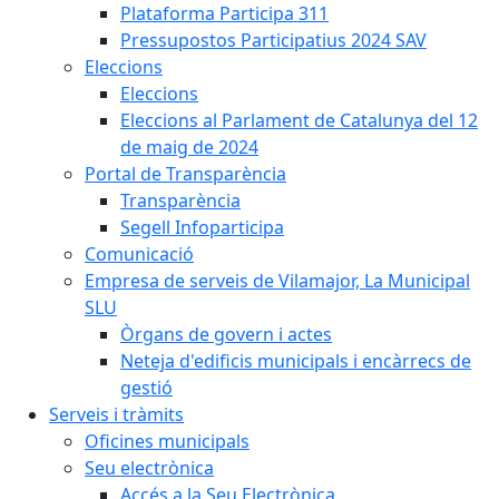
Plataforma Participa 311
Pressupostos Participatius 2024 SAV
Eleccions
Eleccions
Eleccions al Parlament de Catalunya del 12
de maig de 2024
Portal de Transparència
Transparència
Segell Infoparticipa
Comunicació
Empresa de serveis de Vilamajor, La Municipal
SLU
Òrgans de govern i actes
Neteja d'edificis municipals i encàrrecs de
gestió
Serveis i tràmits
Oficines municipals
Seu electrònica
Accés a la Seu Electrònica