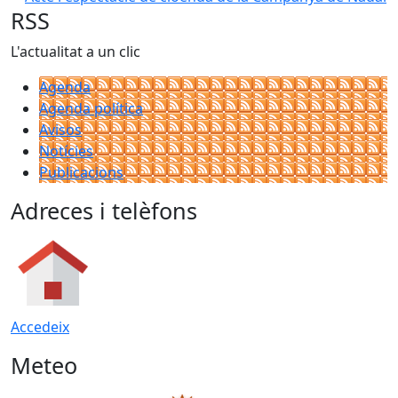
RSS
L'actualitat a un clic
Agenda
Agenda política
Avisos
Notícies
Publicacions
Adreces i telèfons
Accedeix
Meteo