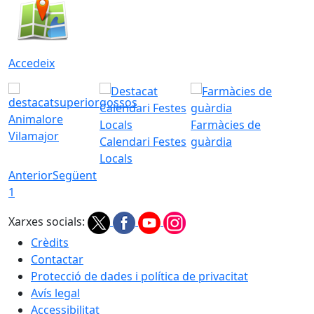
Accedeix
Animalore
Farmàcies de
Vilamajor
Calendari Festes
guàrdia
Locals
Anterior
Següent
1
Xarxes socials:
Crèdits
Contactar
Protecció de dades i política de privacitat
Avís legal
Accessibilitat