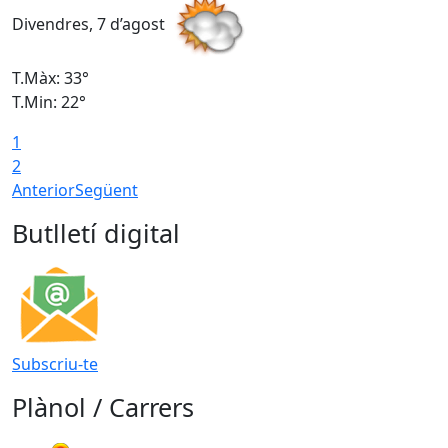
Divendres, 7 d’agost
D
T.Màx: 33°
T
T.Min: 22°
T
1
2
Anterior
Següent
Butlletí digital
Subscriu-te
Plànol / Carrers