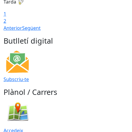
Tarda
T
1
2
Anterior
Següent
Butlletí digital
Subscriu-te
Plànol / Carrers
Accedeix