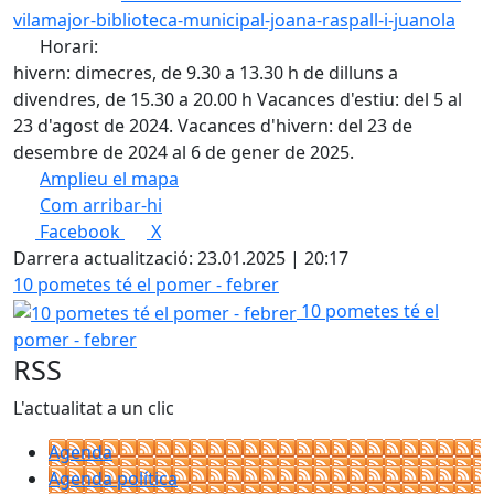
vilamajor-biblioteca-municipal-joana-raspall-i-juanola
Horari:
hivern: dimecres, de 9.30 a 13.30 h de dilluns a
divendres, de 15.30 a 20.00 h Vacances d'estiu: del 5 al
23 d'agost de 2024. Vacances d'hivern: del 23 de
desembre de 2024 al 6 de gener de 2025.
Amplieu el mapa
Com arribar-hi
Leaflet
| ©
OpenStreetMap
contributors
Facebook
X
+
Darrera actualització: 23.01.2025 | 20:17
−
10 pometes té el pomer - febrer
10 pometes té el
pomer - febrer
RSS
L'actualitat a un clic
Agenda
Agenda política