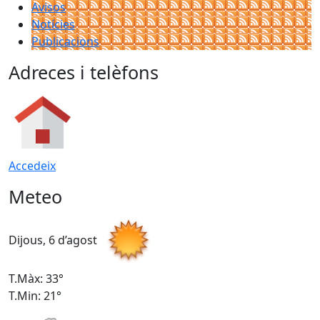
Avisos
Notícies
Publicacions
Adreces i telèfons
Accedeix
Meteo
Dijous, 6 d’agost
D
T.Màx: 33°
T
T.Min: 21°
T